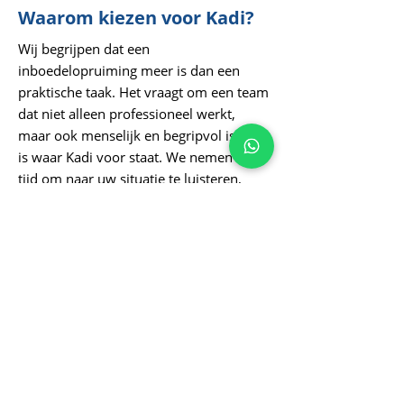
Waarom kiezen voor Kadi?
Wij begrijpen dat een
inboedelopruiming meer is dan een
praktische taak. Het vraagt om een team
dat niet alleen professioneel werkt,
maar ook menselijk en begripvol is. Dat
is waar Kadi voor staat. We nemen de
tijd om naar uw situatie te luisteren,
werken een aanpak op maat uit en
zorgen voor een vlotte, zorgeloze
afhandeling van begin tot einde. Bel ons
en we komen graag bij u langs overal in
de provincie Antwerpen, waar en
wanneer het voor u past.
Neem contact op met Kadi
voor een vrijblijvende offerte