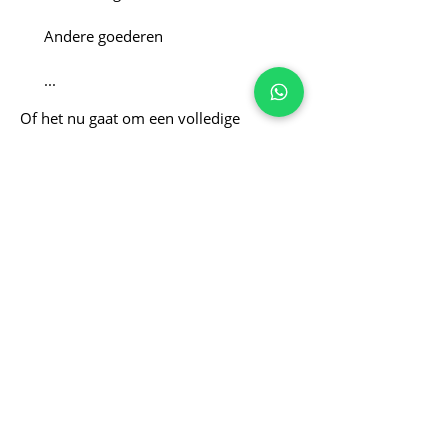
Andere goederen
...
Of het nu gaat om een volledige
woninginhoud of een selectie van
meubels: bij Kadi kunt u altijd terecht
voor het opkopen van uw inboedel. Wij
behandelen elke opdracht met de
nodige aandacht en zorg. Want achter
elke inboedel schuilt een verhaal, en dat
verdient respect.
Neem contact op met Kadi
voor een vrijblijvende offerte
om uw inboedel op te kopen.
Wij helpen u graag verder.