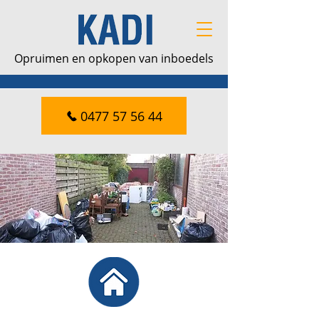
Opruimen en opkopen van inboedels
0477 57 56 44